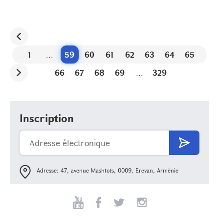
1
...
59
60
61
62
63
64
65
66
67
68
69
...
329
Inscription
Adresse: 47, avenue Mashtots, 0009, Erevan, Arménie