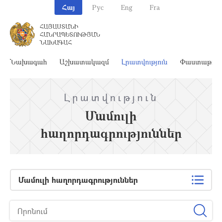
Հայ
Рус
Eng
Fra
ՀԱՅԱՍՏԱՆԻ
ՀԱՆՐԱՊԵՏՈՒԹՅԱՆ
ՆԱԽԱԳԱՀ
Նախագահ
Աշխատակազմ
Լրատվություն
Փաստաթղթ
Լրատվություն
Մամուլի
հաղորդագրություններ
Մամուլի հաղորդագրություններ