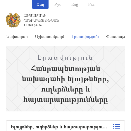
Հայ
Рус
Eng
Fra
ՀԱՅԱՍՏԱՆԻ
ՀԱՆՐԱՊԵՏՈՒԹՅԱՆ
ՆԱԽԱԳԱՀ
Նախագահ
Աշխատակազմ
Լրատվություն
Փաստաթղթ
Լրատվություն
Հանրապետության
նախագահի ելույթները,
ուղերձները և
հայտարարությունները
Ելույթներ, ուղերձներ և հայտարարություններ