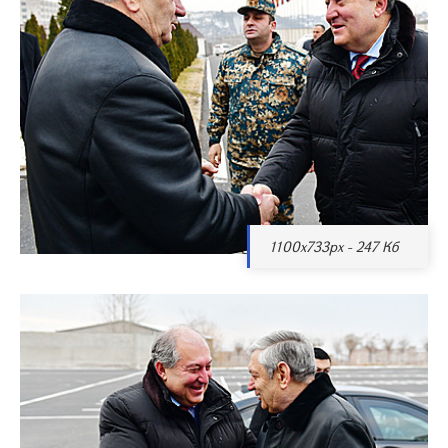
1100x733px - 247 Кб