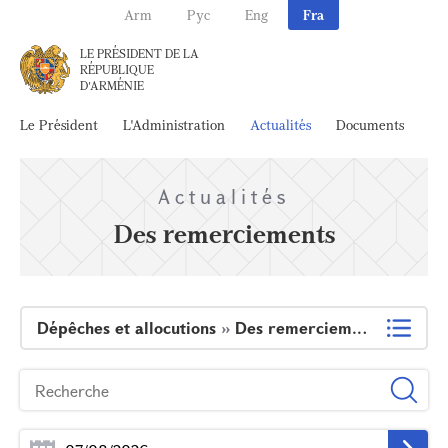
Arm
Рус
Eng
Fra
LE PRÉSIDENT DE LA
RÉPUBLIQUE
D'ARMÉNIE
Le Président
L'Administration
Actualités
Documents
Ar
Actualités
Des remerciements
Dépêches et allocutions
»
Des remerciements