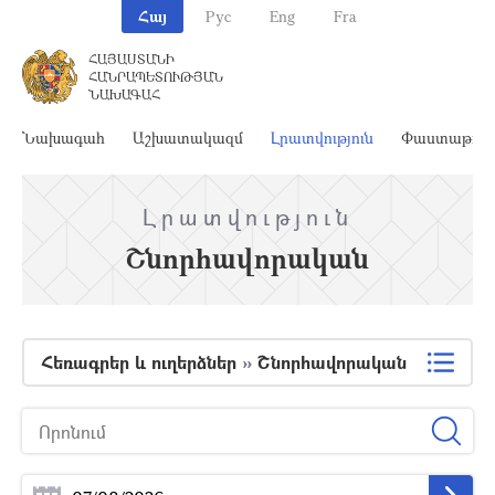
Հայ
Рус
Eng
Fra
ՀԱՅԱՍՏԱՆԻ
ՀԱՆՐԱՊԵՏՈՒԹՅԱՆ
ՆԱԽԱԳԱՀ
Նախագահ
Աշխատակազմ
Լրատվություն
Փաստաթղթ
Լրատվություն
Շնորհավորական
Հեռագրեր և ուղերձներ
»
Շնորհավորական