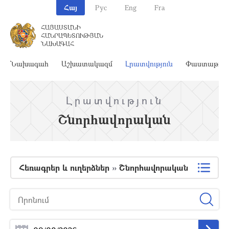
Հայ
Рус
Eng
Fra
ՀԱՅԱՍՏԱՆԻ
ՀԱՆՐԱՊԵՏՈՒԹՅԱՆ
ՆԱԽԱԳԱՀ
Նախագահ
Աշխատակազմ
Լրատվություն
Փաստաթղթ
Լրատվություն
Շնորհավորական
Հեռագրեր և ուղերձներ
»
Շնորհավորական