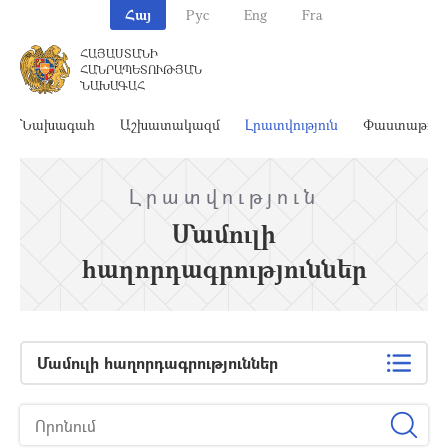
Հայ
Рус
Eng
Fra
ՀԱՅԱՍՏԱՆԻ
ՀԱՆՐԱՊԵՏՈՒԹՅԱՆ
ՆԱԽԱԳԱՀ
Նախագահ
Աշխատակազմ
Լրատվություն
Փաստաթղթ
Լրատվություն
Մամուլի
հաղորդագրություններ
Մամուլի հաղորդագրություններ