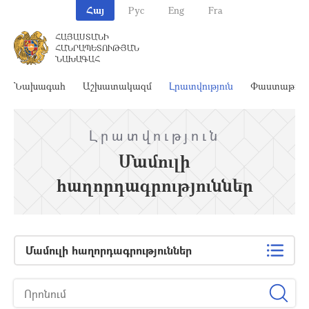
Հայ
Рус
Eng
Fra
ՀԱՅԱՍՏԱՆԻ
ՀԱՆՐԱՊԵՏՈՒԹՅԱՆ
ՆԱԽԱԳԱՀ
Նախագահ
Աշխատակազմ
Լրատվություն
Փաստաթղթ
Լրատվություն
Մամուլի
հաղորդագրություններ
Մամուլի հաղորդագրություններ