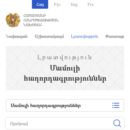
Հայ
Рус
Eng
Fra
ՀԱՅԱՍՏԱՆԻ
ՀԱՆՐԱՊԵՏՈՒԹՅԱՆ
ՆԱԽԱԳԱՀ
Նախագահ
Աշխատակազմ
Լրատվություն
Փաստաթղթ
Լրատվություն
Մամուլի
հաղորդագրություններ
Մամուլի հաղորդագրություններ