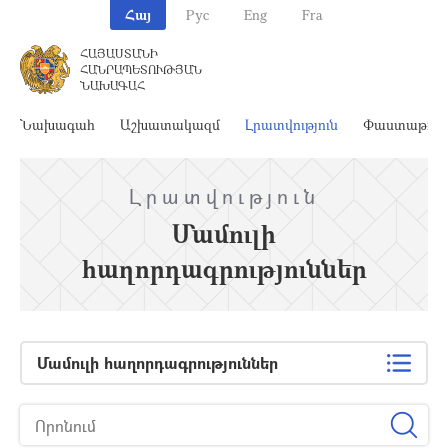
Հայ
Рус
Eng
Fra
ՀԱՅԱՍՏԱՆԻ
ՀԱՆՐԱՊԵՏՈՒԹՅԱՆ
ՆԱԽԱԳԱՀ
Նախագահ
Աշխատակազմ
Լրատվություն
Փաստաթղթ
Լրատվություն
Մամուլի
հաղորդագրություններ
Մամուլի հաղորդագրություններ