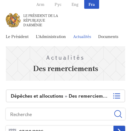
Arm
Рус
Eng
Fra
LE PRÉSIDENT DE LA
RÉPUBLIQUE
D'ARMÉNIE
Le Président
L'Administration
Actualités
Documents
Ar
Actualités
Des remerciements
Dépêches et allocutions
»
Des remerciements