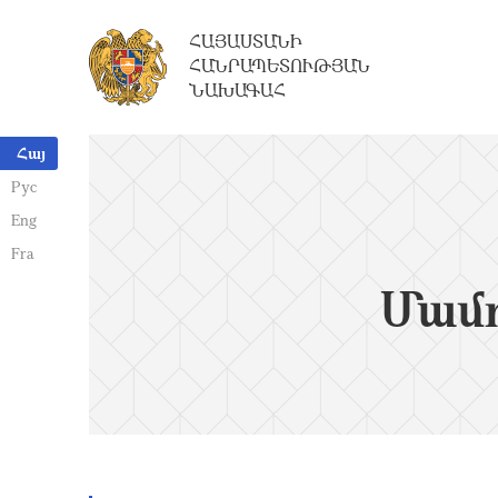
ՀԱՅԱՍՏԱՆԻ
ՀԱՆՐԱՊԵՏՈՒԹՅԱՆ
ՆԱԽԱԳԱՀ
Հայ
Рус
Eng
Fra
Մամո