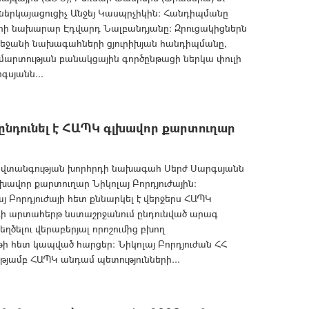
երկայացուցիչ Անջեյ Կասպրչիկին: Հանդիպմանը
ծերի նախարար Էդվարդ Նալբանդյանը: Զրուցակիցներն
բեջանի նախագահների ցյուրիխյան հանդիպմանը,
արտության բանակցային գործընթացի ներկա փուլի
սյանն...
նդունել է ՀԱՊԿ գլխավոր քարտուղար
տանգության խորհրդի նախագահ Սերժ Սարգսյանն
լխավոր քարտուղար Նիկոլայ Բորդյուժային:
Բորդյուժայի հետ քննարկել է վերջերս ՀԱՊԿ
ի արտահերթ նստաշրջանում ընդունված արագ
ծելու վերաբերյալ որոշումից բխող
 հետ կապված հարցեր: Նիկոլայ Բորդյուժան ՀՀ
թյամբ ՀԱՊԿ անդամ պետությունների...