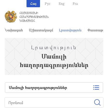
Հայ
Рус
Eng
Fra
ՀԱՅԱՍՏԱՆԻ
ՀԱՆՐԱՊԵՏՈՒԹՅԱՆ
ՆԱԽԱԳԱՀ
Նախագահ
Աշխատակազմ
Լրատվություն
Փաստաթղթ
Լրատվություն
Մամուլի
հաղորդագրություններ
Մամուլի հաղորդագրություններ