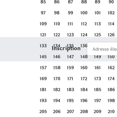
85
86
87
88
89
90
97
98
99
100
101
102
109
110
111
112
113
114
121
122
123
124
125
126
133
134
135
136
137
138
Inscription
145
146
147
148
149
150
157
158
159
160
161
162
169
170
171
172
173
174
181
182
183
184
185
186
193
194
195
196
197
198
205
206
207
208
209
210