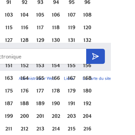
91
92
93
94
95
96
103
104
105
106
107
108
115
116
117
118
119
120
127
128
129
130
131
132
139
140
141
142
143
144
151
152
153
154
155
156
163
164
165
166
167
168
Administrateur Web
Liens
La carte du site
175
176
177
178
179
180
187
188
189
190
191
192
199
200
201
202
203
204
211
212
213
214
215
216