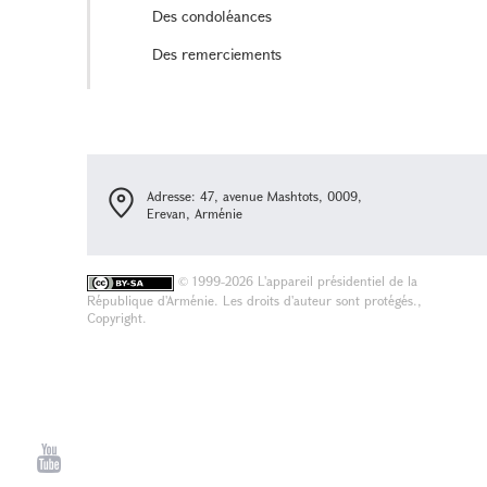
Des condoléances
Des remerciements
Adresse: 47, avenue Mashtots, 0009,
Erevan, Arménie
©
1999-2026 L'appareil présidentiel de la
République d'Arménie. Les droits d'auteur sont protégés.,
Copyright.