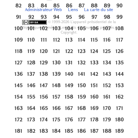
82
83
84
85
86
87
88
89
90
Administrateur Web
Liens
La carte du site
91
92
93
94
95
96
97
98
99
©
1999-2026 L'appareil présidentiel de la
République d'Arménie. Les droits d'auteur sont protégés.,
100
101
102
103
104
105
106
107
108
Copyright.
109
110
111
112
113
114
115
116
117
118
119
120
121
122
123
124
125
126
127
128
129
130
131
132
133
134
135
136
137
138
139
140
141
142
143
144
145
146
147
148
149
150
151
152
153
154
155
156
157
158
159
160
161
162
163
164
165
166
167
168
169
170
171
172
173
174
175
176
177
178
179
180
181
182
183
184
185
186
187
188
189