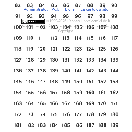
82
83
84
85
86
87
88
89
90
Administrateur Web
Liens
La carte du site
91
92
93
94
95
96
97
98
99
©
1999-2026 L'appareil présidentiel de la
République d'Arménie. Les droits d'auteur sont protégés.,
100
101
102
103
104
105
106
107
108
Copyright.
109
110
111
112
113
114
115
116
117
118
119
120
121
122
123
124
125
126
127
128
129
130
131
132
133
134
135
136
137
138
139
140
141
142
143
144
145
146
147
148
149
150
151
152
153
154
155
156
157
158
159
160
161
162
163
164
165
166
167
168
169
170
171
172
173
174
175
176
177
178
179
180
181
182
183
184
185
186
187
188
189