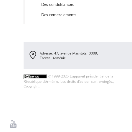
Des condoléances
Des remerciements
Adresse: 47, avenue Mashtots, 0009,
Erevan, Arménie
©
1999-2026 L'appareil présidentiel de la
République d'Arménie. Les droits d'auteur sont protégés.,
Copyright.