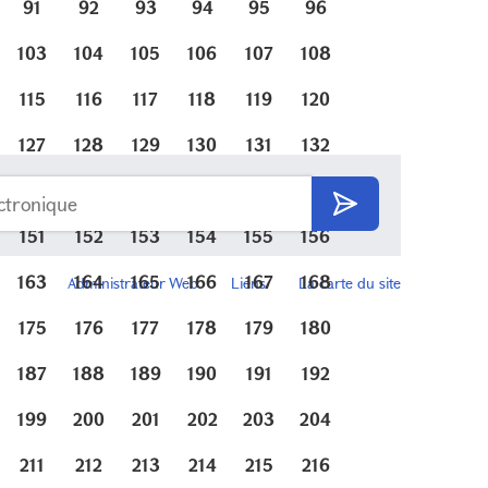
91
92
93
94
95
96
103
104
105
106
107
108
115
116
117
118
119
120
127
128
129
130
131
132
139
140
141
142
143
144
151
152
153
154
155
156
163
164
165
166
167
168
Administrateur Web
Liens
La carte du site
175
176
177
178
179
180
187
188
189
190
191
192
199
200
201
202
203
204
211
212
213
214
215
216