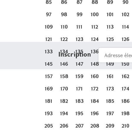
85
86
87
88
89
90
97
98
99
100
101
102
109
110
111
112
113
114
121
122
123
124
125
126
133
134
135
136
137
138
Inscription
145
146
147
148
149
150
157
158
159
160
161
162
169
170
171
172
173
174
181
182
183
184
185
186
193
194
195
196
197
198
205
206
207
208
209
210