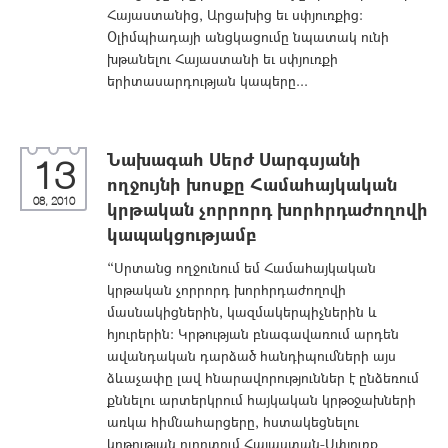
Հայաստանից, Արցախից եւ սփյուռքից:
Օլիմպիադայի անցկացումը նպատակ ունի
խթանելու Հայաստանի եւ սփյուռքի
երիտասարդության կապերը...
Նախագահ Սերժ Սարգսյանի
13
ողջույնի խոսքը Համահայկական
08, 2010
կրթական չորրորդ խորհրդաժողովի
կապակցությամբ
“Սրտանց ողջունում եմ Համահայկական
կրթական չորրորդ խորհրդաժողովի
մասնակիցներին, կազմակերպիչներին և
հյուրերին: Կրթության բնագավառում արդեն
ավանդական դարձած հանդիպումների այս
ձևաչափը լավ հնարավորություններ է ընձեռում
քննելու արտերկրում հայկական կրթօջախների
առկա հիմնահարցերը, հստակեցնելու
կրթության ոլորտում Հայաստան-Սփյուռք