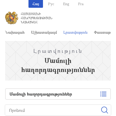
Հայ
Рус
Eng
Fra
ՀԱՅԱՍՏԱՆԻ
ՀԱՆՐԱՊԵՏՈՒԹՅԱՆ
ՆԱԽԱԳԱՀ
Նախագահ
Աշխատակազմ
Լրատվություն
Փաստաթղթ
Լրատվություն
Մամուլի
հաղորդագրություններ
Մամուլի հաղորդագրություններ